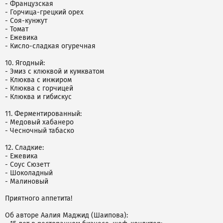
- Французская
- Горчица-грецкий орех
- Соя-кунжут
- Томат
- Ежевика
- Кисло-сладкая огуречная
10. Ягодный:
- Эмиз с клюквой и кумкватом
- Клюква с инжиром
- Клюква с горчицей
- Клюква и гибискус
11. Ферментированный:
- Медовый хабанеро
- Чесночный табаско
12. Сладкие:
- Ежевика
- Соус Сюзетт
- Шоколадный
- Малиновый
Приятного аппетита!
Об авторе Аалия Маджид (Шаипова):