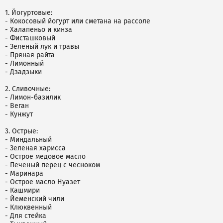
1. Йогуртовые:
- Кокосовый йогурт или сметана на рассоле
- Халапеньо и кинза
- Фисташковый
- Зеленый лук и травы
- Пряная райта
- Лимонный
- Дзадзыки
2. Сливочные:
- Лимон-базилик
- Веган
- Кунжут
3. Острые:
- Миндальный
- Зеленая харисса
- Острое медовое масло
- Печеный перец с чесноком
- Маринара
- Острое масло Нуазет
- Кашмири
- Йеменский чили
- Клюквенный
- Для стейка