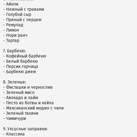
- Айоли
- Нежный с травами
- Голубой сыр
- Пряный с перцем
- Ремулад
- Лимон
- Нори ранч
- Тартар
7. Барбекю:
- Кофейный барбекю
- Белый барбекю
- Персик горчица
- Барбекю джем
8. Зеленые:
- Фисташки и чернослив
- Зеленый мисо
- Авокадо и лайм
- Песто из ботвы и кейла
- Мексиканский моджо с чили
- Зеленый тахини
- Чимичури
9. Уксусные заправки:
- Классика