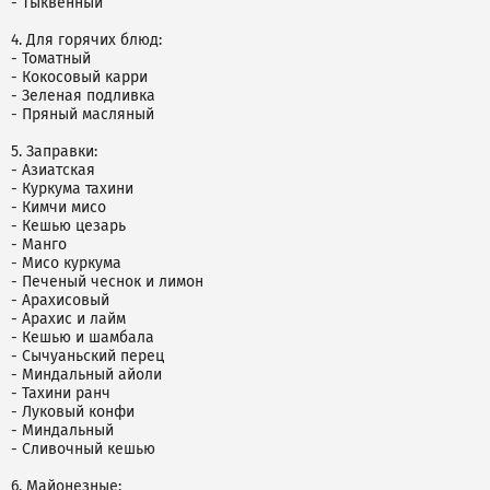
- Тыквенный
4. Для горячих блюд:
- Томатный
- Кокосовый карри
- Зеленая подливка
- Пряный масляный
5. Заправки:
- Азиатская
- Куркума тахини
- Кимчи мисо
- Кешью цезарь
- Манго
- Мисо куркума
- Печеный чеснок и лимон
- Арахисовый
- Арахис и лайм
- Кешью и шамбала
- Сычуаньский перец
- Миндальный айоли
- Тахини ранч
- Луковый конфи
- Миндальный
- Сливочный кешью
6. Майонезные: