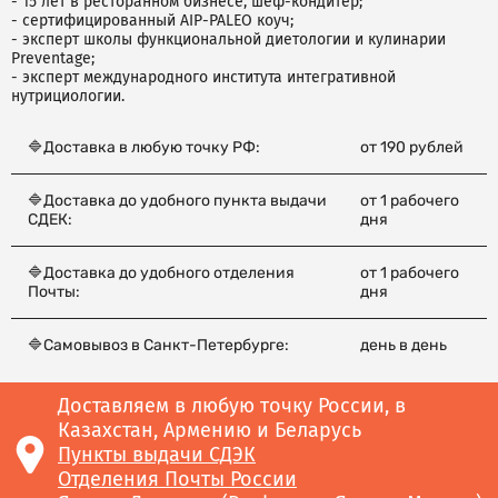
- 15 лет в ресторанном бизнесе, шеф-кондитер;
- сертифицированный AIP-PALEO коуч;
- эксперт школы функциональной диетологии и кулинарии
Preventage;
- эксперт международного института интегративной
нутрициологии.
🔷Доставка в любую точку РФ:
от 190 рублей
🔷Доставка до удобного пункта выдачи
от 1 рабочего
СДЕК:
дня
🔷Доставка до удобного отделения
от 1 рабочего
Почты:
дня
🔷Самовывоз в Санкт-Петербурге:
день в день
Доставляем в любую точку России, в
Казахстан, Армению и Беларусь
Пункты выдачи СДЭК
Отделения Почты России