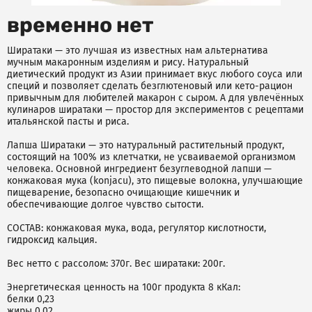
временно нет
Ширатаки — это лучшая из известных нам альтернатива
мучным макаронным изделиям и рису. Натуральный
диетический продукт из Азии принимает вкус любого соуса или
специй и позволяет сделать безглютеновый или кето-рацион
привычным для любителей макарон с сыром. А для увлечённых
кулинаров ширатаки — простор для экспериментов с рецептами
итальянской пасты и риса.
Лапша Ширатаки — это натуральный растительный продукт,
состоящий на 100% из клетчатки, не усваиваемой организмом
человека. Основной ингредиент безуглеводной лапши —
конжаковая мука (konjacu), это пищевые волокна, улучшающие
пищеварение, безопасно очищающие кишечник и
обеспечивающие долгое чувство сытости.
СОСТАВ: конжаковая мука, вода, регулятор кислотности,
гидроксид кальция.
Вес нетто с рассолом: 370г. Вес ширатаки: 200г.
Энергетическая ценность на 100г продукта 8 кКал:
белки 0,23
жиры 0,02