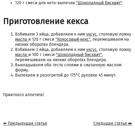
120 г смеси для кето-выпечки
"Шоколадный бисквит"
Приготовление кекса
Взбиваем 3 яйца, добавляем к ним
уксус
, столовую ложку
масла
и 120 г смеси
"Кокосовый кекс"
, перемешиваем на
низких оборотах блендера.
Взбиваем 3 яйца, добавляем к ним
уксус
, столовую ложку
масла
и 100 г смеси
"Шоколадный бисквит"
,
перемешиваем на низких оборотах блендера.
Выкладываем оба теста слоями в смазанную маслом
форму.
Выпекаем в разогретой до 175°С духовке 45 минут.
Приятного аппетита!
⬅️ Предыдущая статья
Следущая статья ➡️