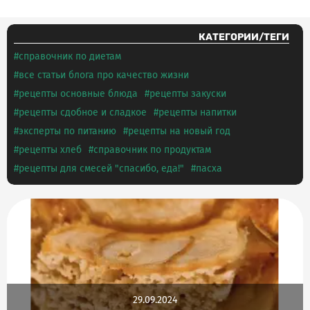
КАТЕГОРИИ/ТЕГИ
справочник по диетам
все статьи блога про качество жизни
рецепты основные блюда
рецепты закуски
рецепты сдобное и сладкое
рецепты напитки
эксперты по питанию
рецепты на новый год
рецепты хлеб
справочник по продуктам
рецепты для смесей "спасибо, еда!"
пасха
29.09.2024