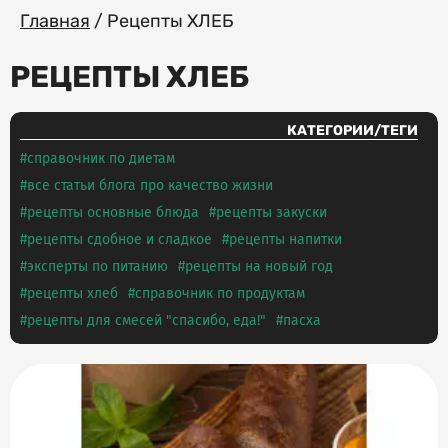
Главная
/
Рецепты ХЛЕБ
РЕЦЕПТЫ ХЛЕБ
КАТЕГОРИИ/ТЕГИ
справочник по диетам
все статьи блога про качество жизни
рецепты основные блюда
рецепты закуски
рецепты сдобное и сладкое
рецепты напитки
эксперты по питанию
рецепты на новый год
рецепты хлеб
справочник по продуктам
рецепты для смесей "спасибо, еда!"
пасха