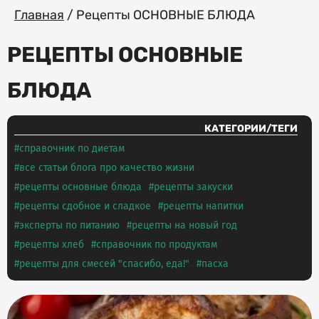
Главная
/
Рецепты ОСНОВНЫЕ БЛЮДА
РЕЦЕПТЫ ОСНОВНЫЕ
БЛЮДА
КАТЕГОРИИ/ТЕГИ
справочник по диетам
все статьи блога про качество жизни
рецепты основные блюда
рецепты закуски
рецепты сдобное и сладкое
рецепты напитки
эксперты по питанию
рецепты на новый год
рецепты хлеб
справочник по продуктам
рецепты для смесей "спасибо, еда!"
пасха