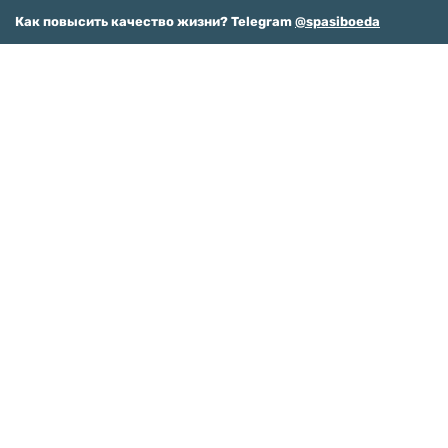
Как повысить качество жизни? Telegram
@spasiboeda
ИТАЛЬЯНСКИЕ БАГЕТЫ, БУЛОЧКИ И ПИРОЖКИ БЕЗ МУКИ:
РЕЦЕПТ
13.06.2024
РЕЦЕПТЫ ДЛЯ СМЕСИ С ИТАЛЬЯНСКИМИ ТРАВАМИ
Доставляем в любую точку России, в
Казахстан, Армению и Беларусь
Пункты выдачи СДЭК
Отделения Почты России