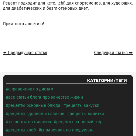
Рецепт подходит для кето, lchf, для спортсменов, для худеющих,
для диабетических и безглютеновых диет.
Приятного аппетита!
⬅️ Предыдущая статья
Следущая статья ➡️
КАТЕГОРИИ/ТЕГИ
справочник по диетам
все статьи блога про качество жизни
рецепты основные блюда
рецепты закуски
рецепты сдобное и сладкое
рецепты напитки
эксперты по питанию
рецепты на новый год
рецепты хлеб
справочник по продуктам