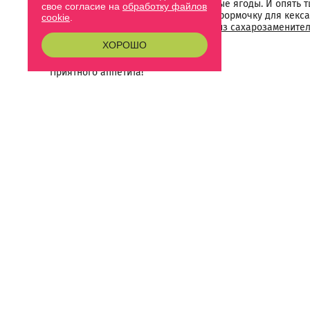
Добавляем отмоченные вяленые ягоды. И опять 
свое согласие на
обработку файлов
Выкладываем в силиконовую формочку для кекса и
cookie
.
Остужаем и посыпаем
пудрой из сахарозамените
ХОРОШО
Приятного аппетита!
⬅️ Предыдущая статья