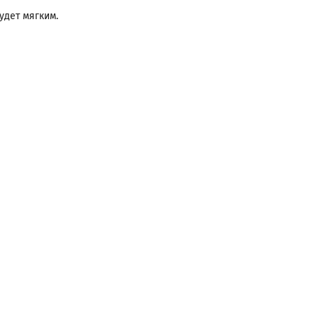
удет мягким.
Следущая статья ➡️
КАТЕГОРИИ/ТЕГИ
Справочник по диетам