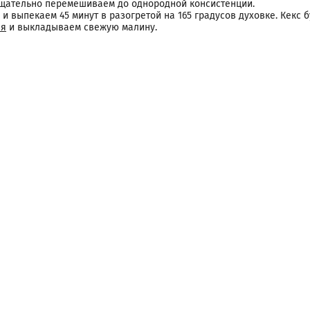
тщательно перемешиваем до однородной консистенции.
 выпекаем 45 минут в разогретой на 165 градусов духовке. Кекс б
ля
и выкладываем свежую малину.