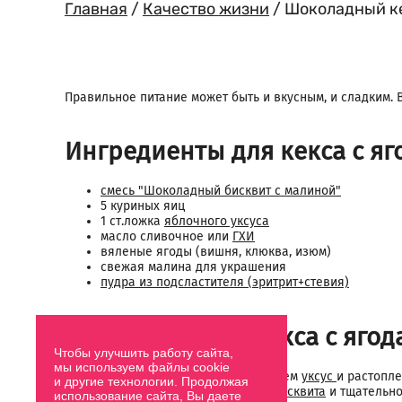
Главная
/
Качество жизни
/
Шоколадный кек
Правильное питание может быть и вкусным, и сладким. В
Ингредиенты для кекса с я
смесь "Шоколадный бисквит с малиной"
5 куриных яиц
1 ст.ложка
яблочного уксуса
масло сливочное или
ГХИ
вяленые ягоды (вишня, клюква, изюм)
свежая малина для украшения
пудра из подсластителя (эритрит+стевия)
Приготовление кекса с ягод
Чтобы улучшить работу сайта,
мы используем файлы cookie
Яйца взбиваем, к ним добавляем
уксус
и растопл
и другие технологии. Продолжая
Далее добавляем
смесь для бисквита
и тщательн
использование сайта, Вы даете