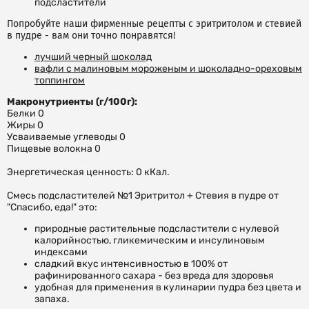
подсластители
Попробуйте наши фирменные рецепты с эритритолом и стевией
в пудре - вам они точно понравятся!
лучший черный шоколад
вафли с малиновым мороженым и шоколадно-ореховым
топпингом
Макронутриенты (г/100г):
Белки 0
Жиры 0
Усваиваемые углеводы 0
Пищевые волокна 0
Энергетическая ценность: 0 кКал.
Смесь подсластителей №1 Эритритол + Стевия в пудре от
"Спасибо, еда!" это:
природные растительные подсластители с нулевой
калорийностью, гликемическим и инсулиновым
индексами
сладкий вкус интенсивностью в 100% от
рафинированного сахара - без вреда для здоровья
удобная для применения в кулинарии пудра без цвета и
запаха.