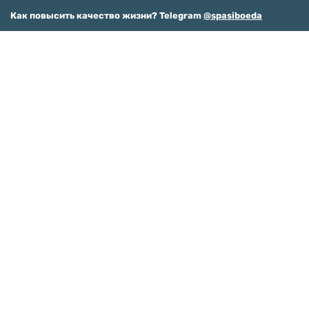
Как повысить качество жизни? Telegram
@spasiboeda
Фотографии Анна Маленко,
Telegram "Будни нутрициолога"
"СПАСИБО, еда!"
“СПАСИБО, еда!” — российский производитель низкоуглеводных
продуктов питания без глютена и сахара из Санкт-Петербурга.