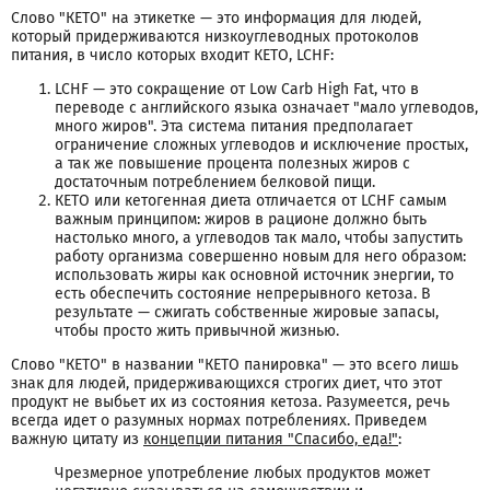
Слово "КЕТО" на этикетке — это информация для людей,
который придерживаются низкоуглеводных протоколов
питания, в число которых входит КЕТО, LCHF:
LCHF — это сокращение от Low Carb High Fat, что в
переводе с английского языка означает "мало углеводов,
много жиров". Эта система питания предполагает
ограничение сложных углеводов и исключение простых,
а так же повышение процента полезных жиров с
достаточным потреблением белковой пищи.
КЕТО или кетогенная диета отличается от LCHF самым
важным принципом: жиров в рационе должно быть
настолько много, а углеводов так мало, чтобы запустить
работу организма совершенно новым для него образом:
использовать жиры как основной источник энергии, то
есть обеспечить состояние непрерывного кетоза. В
результате — сжигать собственные жировые запасы,
чтобы просто жить привычной жизнью.
Слово "КЕТО" в названии "КЕТО панировка" — это всего лишь
знак для людей, придерживающихся строгих диет, что этот
продукт не выбьет их из состояния кетоза. Разумеется, речь
всегда идет о разумных нормах потреблениях. Приведем
важную цитату из
концепции питания "Спасибо, еда!"
:
Чрезмерное употребление любых продуктов может