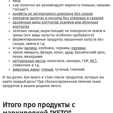
яйца
сыр (конечно же рекомендуют жирность повыше, никаких
"лёгких")
конфеты из натурального шоколада без сахара
ореховую выпечку и десерты без злаковых и сахаров
различные виды клетчатки: псилиум или яблочная
клетчатка
зеленые овощи, вырастающие на поверхности земли и
травы (все виды капусты особенно одобряются)
ферментированные продукты: квашенная капуста без
сахара, кимчи и т.д.
ягоды:
малина
, клубника, черника,
ежевика
орехи: миндаль, фундук, кокос,
кедр
, бразильский орех,
пекан, макадамия
натуральные масла
: кокосовое, авокадо, ГХИ,
МСТ
,
сливочное и т.д.
животные жиры
:
утиный
, гусиный, говяжий.
И так далее. Как много в этом списке продуктов, которые вы
едите каждый день? При сбалансированном питании таких
продуктов в вашем рационе много.
Итого про продукты с