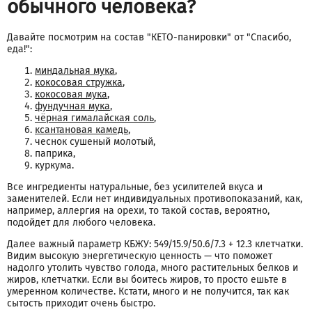
обычного человека?
Давайте посмотрим на состав "КЕТО-панировки" от "Спасибо,
еда!":
миндальная мука
,
кокосовая стружка
,
кокосовая мука
,
фундучная мука
,
чёрная гималайская соль
,
ксантановая камедь
,
чеснок сушеный молотый,
паприка,
куркума.
Все ингредиенты натуральные, без усилителей вкуса и
заменителей. Если нет индивидуальных противопоказаний, как,
например, аллергия на орехи, то такой состав, вероятно,
подойдет для любого человека.
Далее важный параметр КБЖУ: 549/15.9/50.6/7.3 + 12.3 клетчатки.
Видим высокую энергетическую ценность — что поможет
надолго утолить чувство голода, много растительных белков и
жиров, клетчатки. Если вы боитесь жиров, то просто ешьте в
умеренном количестве. Кстати, много и не получится, так как
сытость приходит очень быстро.