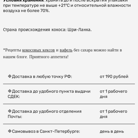
Условия хранения
: хранить до и после вскрытия упаковки
при температуре не выше +21°С и относительной влажности
воздуха не более 70%.
Страна происхождения кокоса: Шри-Ланка.
*Рецепты
кокосовых кексов
и
вафель
без сахара можно найти в
нашем блоге. Приятного аппетита!
🔷Доставка в любую точку РФ:
от 190 рублей
🔷Доставка до удобного пункта выдачи
от 1 рабочего
СДЕК:
дня
🔷Доставка до удобного отделения
от 1 рабочего
Почты:
дня
🔷Самовывоз в Санкт-Петербурге:
день в день