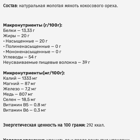
Состав
: натуральная молотая мякоть кокосового ореха.
Макронутриенты (г/100г):
Белки — 13,33 г
Жиры — 20 г
• Насыщенные — 20 г
• Полиненасыщенные — 0 г
• Мононенасыщенные — 0 г
Углеводы — 54 г
Неусваиваемые пищевые волокна — 39 г
Микронутриенты(мг/100г):
Калий — 1333 мг
Магний — 87 мг
Железо — 7,2 мг
Медь — 807 мг
Селен — 18,5 мг
Витамин В5 — 0,8 мг
Витамин В6 — 0,3 мг
Энергетическая ценность на 100 грамм
: 292 ккал.