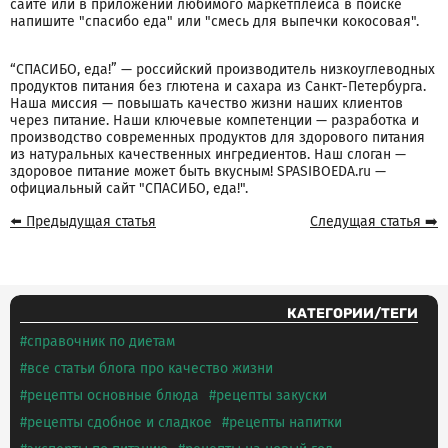
сайте или в приложении любимого маркетплейса в поиске
напишите "спасибо еда" или "смесь для выпечки кокосовая".
“СПАСИБО, еда!” — российский производитель низкоуглеводных
продуктов питания без глютена и сахара из Санкт-Петербурга.
Наша миссия — повышать качество жизни наших клиентов
через питание. Наши ключевые компетенции — разработка и
производство современных продуктов для здорового питания
из натуральных качественных ингредиентов. Наш слоган —
здоровое питание может быть вкусным! SPASIBOEDA.ru —
официальный сайт "СПАСИБО, еда!".
⬅️ Предыдущая статья
Следущая статья ➡️
КАТЕГОРИИ/ТЕГИ
справочник по диетам
все статьи блога про качество жизни
рецепты основные блюда
рецепты закуски
рецепты сдобное и сладкое
рецепты напитки