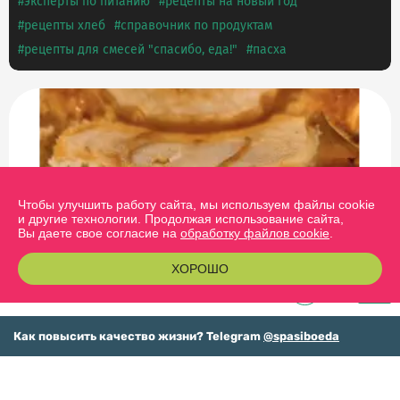
эксперты по питанию
рецепты на новый год
рецепты хлеб
справочник по продуктам
рецепты для смесей "спасибо, еда!"
пасха
Чтобы улучшить работу сайта, мы используем файлы cookie
и другие технологии. Продолжая использование сайта,
29.09.2024
Вы даете свое согласие на
обработку файлов cookie
.
ШАРЛОТКА БЕЗ ГЛЮТЕНА И ДОБАВЛЕННОГО САХАРА
ХОРОШО
0
Как повысить качество жизни? Telegram
@spasiboeda